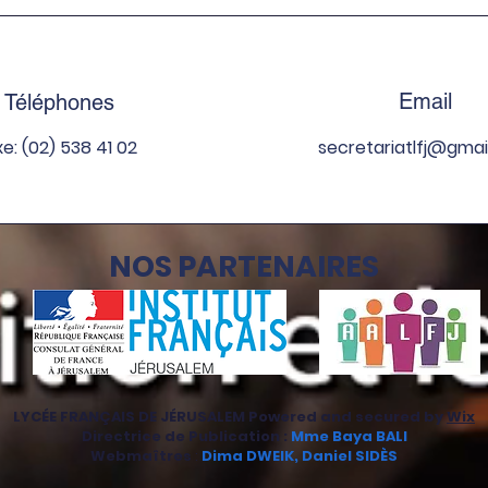
intergénérationnelle -
fort
5ème
Email
Téléphones
xe: (02) 538 41 02
secretariatlfj
@gmai
NOS PARTENAIRES
LYCÉE FRANÇAIS DE JÉRUSALEM Powered and secured by
Wix
Directrice de Publication :
Mme Baya BALI
Webmaîtres
:
Dima DWEIK
, Daniel SIDÈS