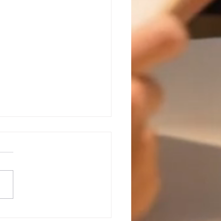
ie des CP et CM1 à la