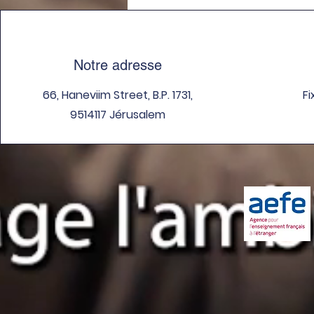
LFJ
Notre adresse
66, Haneviim Street, B.P. 1731,
Fi
9514117 Jérusalem