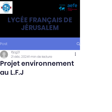
LYCÉE FRANÇAIS DE
JÉRUSALEM
Post
lfjcg21
21 déc. 2024
1 min de lecture
Projet environnement
au L.F.J