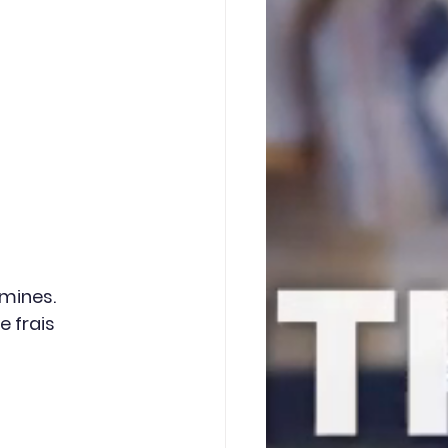
amines.
 frais 