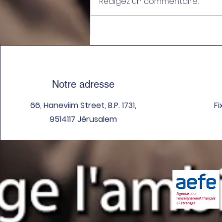
Rédigez un commentaire...
Activité Roller en G.S au
LFJ
Notre adresse
66, Haneviim Street, B.P. 1731,
Fi
9514117 Jérusalem