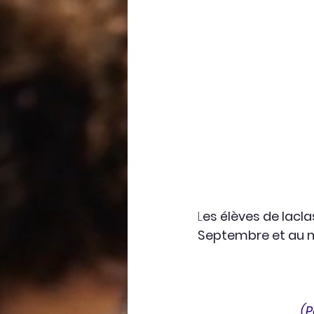
L
es élèves de lacl
Septembre et au mo
(P