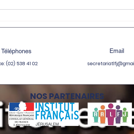
Projet de solidarité
Sort
intergénérationnelle -
fort
5ème
Email
Téléphones
xe: (02) 538 41 02
secretariatlfj
@gmai
NOS PARTENAIRES