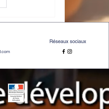
ie des CP et CM1 à la
eresse de Belvoir
Réseaux sociaux
l.com