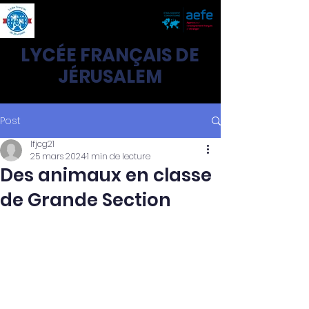
LYCÉE FRANÇAIS DE
JÉRUSALEM
Post
lfjcg21
25 mars 2024
1 min de lecture
Des animaux en classe
de Grande Section